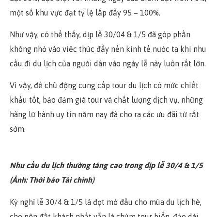
một số khu vực đạt tỷ lệ lấp đầy 95 – 100%.
Như vậy, có thể thấy, dịp lễ 30/04 & 1/5 đã góp phần
không nhỏ vào việc thúc đẩy nền kinh tế nước ta khi nhu
cầu đi du lịch của người dân vào ngày lễ này luôn rất lớn.
Vì vậy, để chủ động cung cấp tour du lịch có mức chiết
khấu tốt, bảo đảm giá tour và chất lượng dịch vụ, những
hãng lữ hành uy tín năm nay đã cho ra các ưu đãi từ rất
sớm.
Nhu cầu du lịch thường tăng cao trong dịp lễ 30/4 & 1/5
(Ảnh: Thời báo Tài chính)
Kỳ nghỉ lễ 30/4 & 1/5 là đợt mở đầu cho mùa du lịch hè,
cho nên đắt khách nhất vẫn là chùm tour biển, đảo dài